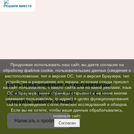
Решаем вместе
Продолжая использовать наш сайт, вы даете согласие на
обработку файлов cookie, пользовательских данных (сведения о
местоположении; тип и версия ОС; тип и версия Браузера; тип
устройства и разрешение его экрана; источник откуда пришел
Есть предложения по организации
на сайт пользователь; с какого сайта или по какой рекламе; язык
учебного процесса или знаете, как
ОС и Браузера; какие страницы открывает и на какие кнопки
нажимает пользователь; ip-адрес) в целях функционирования
сделать школу лучше?
сайта и проведения статистических исследований и обзоров.
Если вы не хотите, чтобы ваши данные обрабатывались,
покиньте сайт.
Написать о проблеме
Согласен