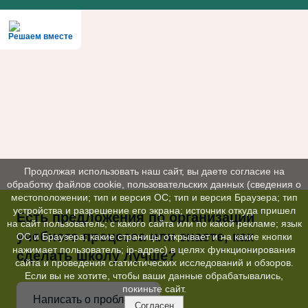
Решаем вместе
Продолжая использовать наш сайт, вы даете согласие на
обработку файлов cookie, пользовательских данных (сведения о
местоположении; тип и версия ОС; тип и версия Браузера; тип
устройства и разрешение его экрана; источник откуда пришел
Есть предложения по организации
на сайт пользователь; с какого сайта или по какой рекламе; язык
учебного процесса или знаете, как
ОС и Браузера; какие страницы открывает и на какие кнопки
нажимает пользователь; ip-адрес) в целях функционирования
сделать школу лучше?
сайта и проведения статистических исследований и обзоров.
Если вы не хотите, чтобы ваши данные обрабатывались,
покиньте сайт.
Написать о проблеме
Согласен