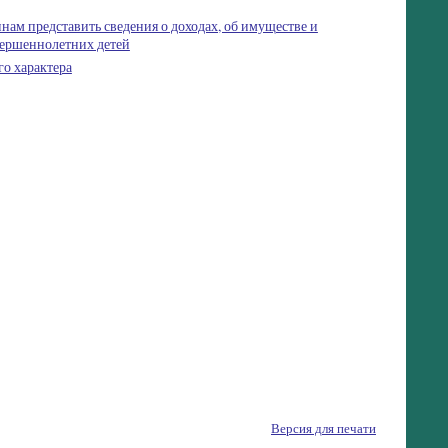
ам представить сведения о доходах, об имуществе и
овершеннолетних детей
го характера
Версия для печати