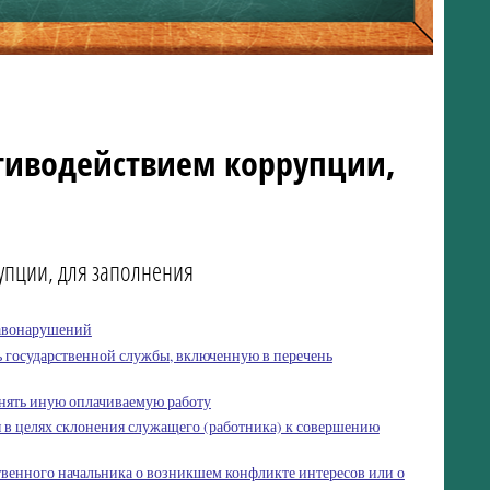
тиводействием коррупции,
упции, для заполнения
равонарушений
 государственной службы, включенную в перечень
лнять иную оплачиваемую работу
я в целях склонения служащего (работника) к совершению
ственного начальника о возникшем конфликте интересов или о