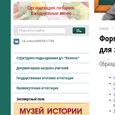
Организация питания.
Ежедневные меню
Главная
→
Фор
vk.com/club65811788
для
Структурное подразделение д/с "Колосок"
Образцы
Документарная нагрузка учителей
Государственная итоговая аттестация
Промежуточная аттестация
Бессмертный полк