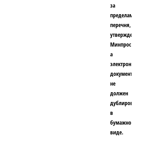
за
пределами
перечня,
утвержденно
Минпросвещ
а
электронны
документооб
не
должен
дублировать
в
бумажном
виде.