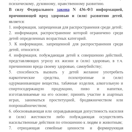
психическому, духовному, нравственному развитию.
В силу Федерального
закона
N 436-ФЗ информацией,
причиняющей вред здоровью и (или) развитию детей
,
является:
1. информация, запрещенная для распространения среди детей;
2. информация, распространение которой ограничено среди
детей определенных возрастных категорий.
3. К информации, запрещенной для распространения среди
детей, относится:
4. информация, побуждающая детей к совершению действий,
представляющих угрозу их жизни и (или) здоровью, в т.ч.
причинению вреда своему здоровью, самоубийству;
5. способность вызвать у детей желание употребить
наркотические средства, психотропные и (или)
одурманивающие вещества, табачные изделия, алкогольную и
спиртосодержащую продукцию, пиво и напитки,
изготавливаемые на его основе; принять участие в азартных
играх, заниматься проституцией, бродяжничеством или
попрошайничеством;
6. обосновывающая или оправдывающая допустимость насилия
и (или) жестокости либо побуждающая осуществлять
насильственные действия по отношению к людям и животным;
7. отрицающая семейные ценности и формирующая