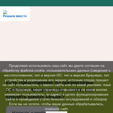
Решаем вместе
Продолжая использовать наш сайт, вы даете согласие на
обработку файлов cookie, пользовательских данных (сведения о
местоположении; тип и версия ОС; тип и версия Браузера; тип
устройства и разрешение его экрана; источник откуда пришел
Есть предложения по организации
на сайт пользователь; с какого сайта или по какой рекламе; язык
учебного процесса или знаете, как
ОС и Браузера; какие страницы открывает и на какие кнопки
нажимает пользователь; ip-адрес) в целях функционирования
сделать школу лучше?
сайта и проведения статистических исследований и обзоров.
Если вы не хотите, чтобы ваши данные обрабатывались,
покиньте сайт.
Написать о проблеме