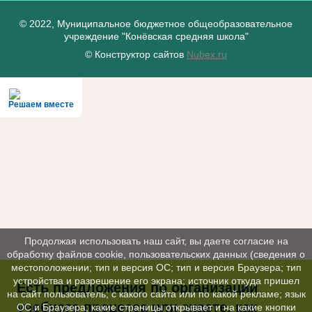
© 2022, Муниципальное бюджетное общеобразовательное
учреждение "Конёвская средняя школа"
© Конструктор сайтов
Nubex.ru
Решаем вместе
Продолжая использовать наш сайт, вы даете согласие на
обработку файлов cookie, пользовательских данных (сведения о
местоположении; тип и версия ОС; тип и версия Браузера; тип
устройства и разрешение его экрана; источник откуда пришел
Есть предложения по организации
на сайт пользователь; с какого сайта или по какой рекламе; язык
учебного процесса или знаете, как
ОС и Браузера; какие страницы открывает и на какие кнопки