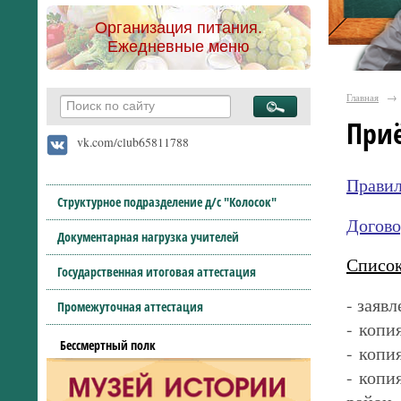
Организация питания.
Ежедневные меню
Главная
→
При
vk.com/club65811788
Правил
Структурное подразделение д/с "Колосок"
Догово
Документарная нагрузка учителей
Список
Государственная итоговая аттестация
- заявл
Промежуточная аттестация
- копи
Бессмертный полк
- копи
- копи