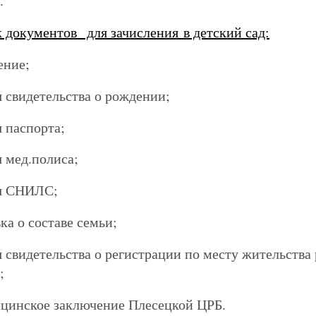
.
 документов для зачисления
в детский сад:
ение;
я свидетельства о рождении;
я паспорта;
я мед.полиса;
ия СНИЛС;
вка о составе семьи;
я свидетельства о регистрации по месту жительств
;
цинское заключение Плесецкой ЦРБ.