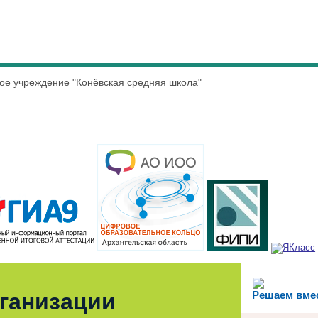
е учреждение "Конёвская средняя школа"
рганизации
Решаем вме