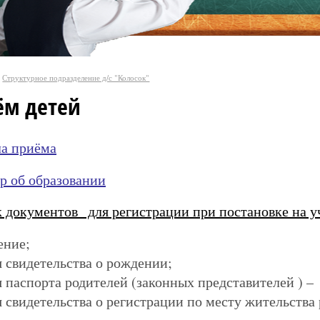
Структурное подразделение д/с "Колосок"
ём детей
а приёма
р об образовании
 документов для регистрации при постановке на уч
ение;
я свидетельства о рождении;
я паспорта родителей (законных представителей ) – 
я свидетельства о регистрации по месту жительств