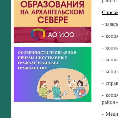
район»
Список
- заявл
- копи
- копи
- копи
- коп
- спра
- копи
район»
- Меди