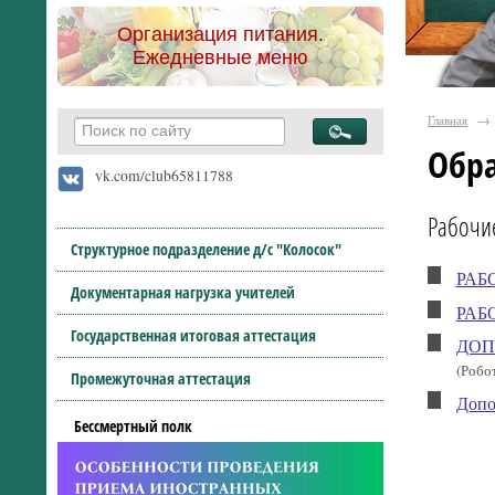
Организация питания.
Ежедневные меню
Главная
→
Обр
vk.com/club65811788
Рабочи
Структурное подразделение д/с "Колосок"
РАБО
Документарная нагрузка учителей
РАБО
Государственная итоговая аттестация
ДОП
(Робо
Промежуточная аттестация
Допо
Бессмертный полк