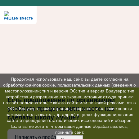
Решаем вместе
Продолжая использовать наш сайт, вы даете согласие на
обработку файлов cookie, пользовательских данных (сведения о
местоположении; тип и версия ОС; тип и версия Браузера; тип
устройства и разрешение его экрана; источник откуда пришел
Есть предложения по организации
на сайт пользователь; с какого сайта или по какой рекламе; язык
учебного процесса или знаете, как
ОС и Браузера; какие страницы открывает и на какие кнопки
нажимает пользователь; ip-адрес) в целях функционирования
сделать школу лучше?
сайта и проведения статистических исследований и обзоров.
Если вы не хотите, чтобы ваши данные обрабатывались,
покиньте сайт.
Написать о проблеме