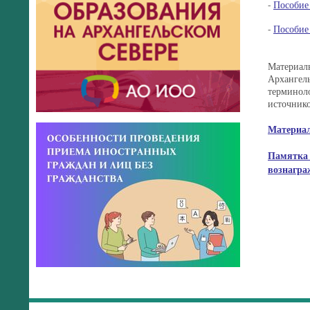
-
Пособие
-
Пособие 
Материал
Архангел
терминоло
источнико
Материал
Памятка 
вознагра