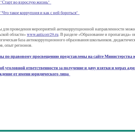
 "Старт во взрослую жизнь"
"Что такое коррупция и как с ней бороться"
ы для проведения мероприятий антикоррупционной направленности можн
ьской области»
www.anticorr29.ru
. В разделе «Образование и пропаганда»
гическая база антикоррупционного образования школьников, дидактичес
в, опыт регионов.
ы по правовому просвещению представлены на сайте Министерства
об уголовной ответственности за получение и дачу взятки и мерах ад
ждение от имени юридического лица