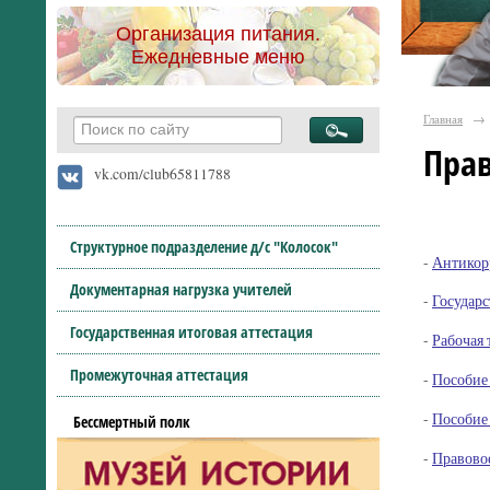
Организация питания.
Ежедневные меню
Главная
→
Пра
vk.com/club65811788
Структурное подразделение д/с "Колосок"
-
Антикор
Документарная нагрузка учителей
-
Государ
Государственная итоговая аттестация
-
Рабочая 
Промежуточная аттестация
-
Пособие
-
Пособие 
Бессмертный полк
-
Правово