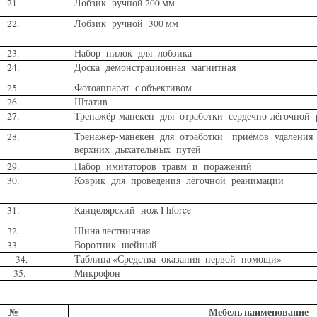
21.
Лобзик ручной 200 мм
22.
Лобзик ручной 300 мм
23.
Набор пилок для лобзика
24.
Доска демонстрационная магнитная
25.
Фотоаппарат с объективом
26.
Штатив
27.
Тренажёр-манекен для отработки сердечно-лёгочной
28.
Тренажёр-манекен для отработки приёмов удаления
верхних дыхательных путей
29.
Набор имитаторов травм и поражений
30.
Коврик для проведения лёгочной реанимации
31.
Канцелярский нож I hforce
32.
Шина лестничная
33.
Воротник шейный
34.
Таблица «Средства оказания первой помощи»
35.
Микрофон
№
Мебель наименование