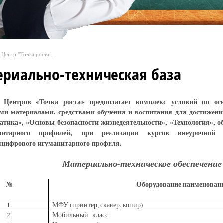
Центр "Точка роста"
риально-техническая база
е Центров «Точка роста» предполагает комплекс условий по ос
ми материалами, средствами обучения и воспитания для достижени
тика», «Основы безопасности жизнедеятельности», «Технология», 
итарного профилей, при реализации курсов внеурочной 
цифрового игуманитарного профиля.
Материально-техническое обеспечение
№
Оборудование наименован
1.
МФУ (принтер, сканер, копир)
2.
Мобильный класс