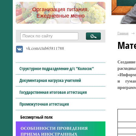
Организация питания.
Ежедневные меню
Главная
→
Мате
vk.com/club65811788
Создани
расходны
Структурное подразделение д/с "Колосок"
«Информа
Документарная нагрузка учителей
и гуман
программ
Государственная итоговая аттестация
Промежуточная аттестация
Бессмертный полк