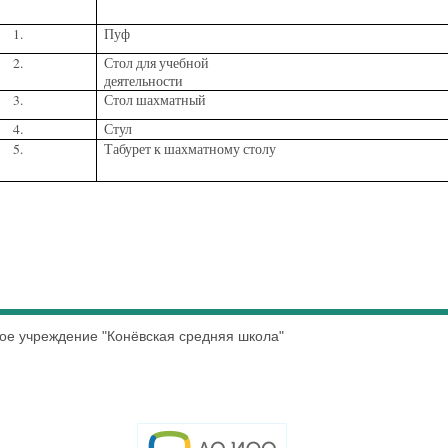
1.
Пуф
2.
Стол для учебной
деятельности
3.
Стол шахматный
4.
Стул
5.
Табурет к шахматному столу
е учреждение "Конёвская средняя школа"