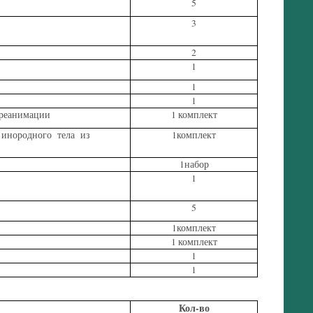
5
3
2
1
1
1
 реанимации
1 комплект
 инородного тела из
1комплект
1набор
1
5
1комплект
1 комплект
1
1
Кол-во