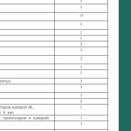
1
1
15
1
1
1
2
3
2
1
1
итул)
2
3
3
2
ором, камерой 4К,
1
е 6 км)
е с пропеллером и камерой)
3
3