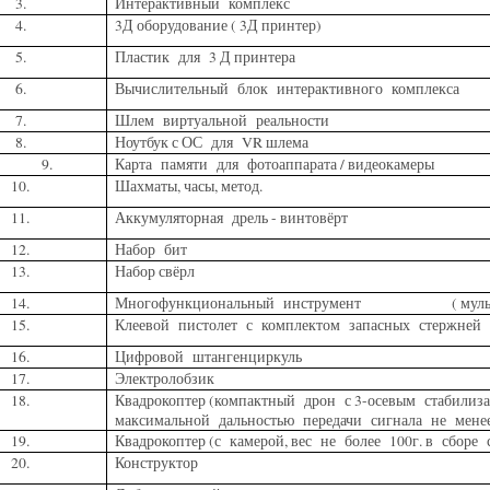
3.
Интерактивный комплекс
4.
3Д оборудование ( 3Д принтер)
5.
Пластик для 3 Д принтера
6.
Вычислительный блок интерактивного комплекса
7.
Шлем виртуальной реальности
8.
Ноутбук с ОС для VR шлема
9.
Карта памяти для фотоаппарата / видеокамеры
10.
Шахматы, часы, метод.
11.
Аккумуляторная дрель - винтовёрт
12.
Набор бит
13.
Набор свёрл
14.
Многофункциональный инструмент ( мульт
15.
Клеевой пистолет с комплектом запасных стержней
16.
Цифровой штангенциркуль
17.
Электролобзик
18.
Квадрокоптер (компактный дрон с 3-осевым стабилизат
максимальной дальностью передачи сигнала не мене
19.
Квадрокоптер (с камерой, вес не более 100г. в сбор
20.
Конструктор