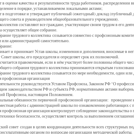
ет в оценке качества и результативности труда работников, распределении
деление в порядке, устанавливаемом локальными актами;
ет в подготовке и утверждает публичный (ежегодный) доклад (публичный 
его совета и руководителем общеобразовательного учреждения).
коллектив составляют все граждане, участвующие своим трудом в его деят
а осуществляет общее собрание.
рание трудового коллектива созывается совместно с профсоюзным коми
 или администрацией самостоятельно.
брание:
ривает и принимает Устав школы, изменения и дополнения, вносимые в нег
т Совет школы, его председателя и определяет срок их полномочий.
считается правомочным, если в нём участвует более половины общего числ
бщего собрания трудового коллектива принимаются открытым голосовани
рание трудового коллектива созывается по мере необходимости, один или д
я профсоюзная организация
еятельности руководствуется Уставом Профсоюза, Законом РФ "О профессио
щим законодательством РФ и субъекта РФ, нормативными актами выборн
ций Профсоюза, настоящим Положением.
альные обязанности первичной профсоюзной организации: проведение ин
вместная работа с администрацией школы по ознакомлению работающих с 
 профсоюзная организация контролирует соблюдение законодательства о п
техники безопасности, осуществляет контроль за выполнением соглашений 
кий совет создан в целях координации деятельности всех структурных п
консультативным органом по вопросам организации методической работы.