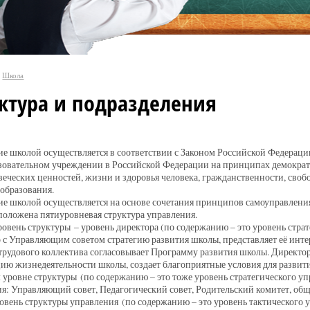
Школа
ктура и подразделения
е школой осуществляется в соответствии с Законом Российской Федерац
овательном учреждении в Российской Федерации на принципах демократ
еческих ценностей, жизни и здоровья человека, гражданственности, своб
 образования.
е школой осуществляется на основе сочетания принципов самоуправления
положена пятиуровневая структура управления.
овень структуры – уровень директора (по содержанию – это уровень стра
 с Управляющим советом стратегию развития школы, представляет её инт
трудового коллектива согласовывает Программу развития школы. Директо
ию жизнедеятельности школы, создает благоприятные условия для развит
 уровне структуры (по содержанию – это тоже уровень стратегического 
я: Управляющий совет, Педагогический совет, Родительский комитет, общ
овень структуры управления (по содержанию – это уровень тактического у