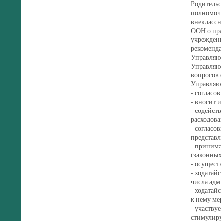
Родительс
полномочи
внеклассн
ООН о пра
учреждени
рекоменда
Управляющ
Управляющ
вопросов 
Управляющ
- согласо
- вносит 
- содейст
расходова
- согласо
представл
- принима
(законных
- осущест
- ходатай
числа адм
- ходатай
к нему ме
- участву
стимулиру