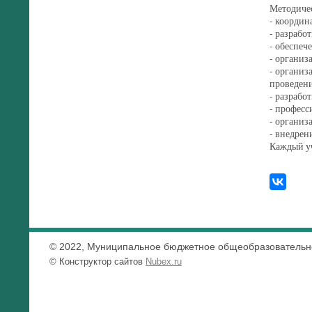
Методичес
- координ
- разрабо
- обеспеч
- организ
- организ
проведени
- разрабо
- професс
- организ
- внедрен
Каждый уч
© 2022, Муниципальное бюджетное общеобразовательно
© Конструктор сайтов
Nubex.ru