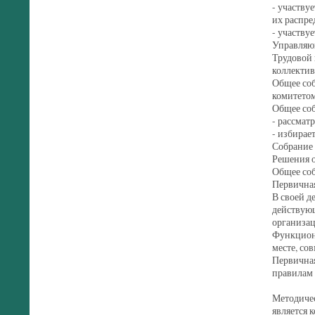
- участву
их распре
- участву
Управляющ
Трудовой 
коллектив
Общее соб
комитетом
Общее со
- рассмат
- избирае
Собрание 
Решения о
Общее соб
Первична
В своей д
действую
организа
Функцион
месте, со
Первичная
правилам 
Методичес
является 