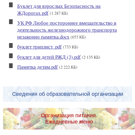
Буклет для взрослых Безопасность на
ЖДорогах.pdf
(1 287 КБ)
УК РФ Любое постороннее вмешательство в
деятельность железнодорожного транспорта
незаконно памятка.docx
(653 КБ)
буклет триплист .pdf
(733 КБ)
буклет для детей РЖД (3).pdf
(2 135 КБ)
Памятка детям.pdf
(2 222 КБ)
Сведения об образовательной организации
Организация питания.
Ежедневные меню