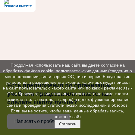
Решаем вместе
Продолжая использовать наш сайт, вы даете согласие на
обработку файлов cookie, пользовательских данных (сведения о
местоположении; тип и версия ОС; тип и версия Браузера; тип
устройства и разрешение его экрана; источник откуда пришел
Есть предложения по организации
на сайт пользователь; с какого сайта или по какой рекламе; язык
учебного процесса или знаете, как
ОС и Браузера; какие страницы открывает и на какие кнопки
нажимает пользователь; ip-адрес) в целях функционирования
сделать школу лучше?
сайта и проведения статистических исследований и обзоров.
Если вы не хотите, чтобы ваши данные обрабатывались,
покиньте сайт.
Написать о проблеме
Согласен