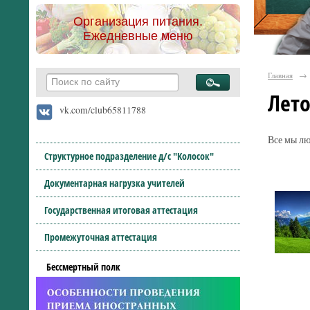
Организация питания.
Ежедневные меню
Главная
→
Лет
vk.com/club65811788
Все мы лю
Структурное подразделение д/с "Колосок"
Документарная нагрузка учителей
Государственная итоговая аттестация
Промежуточная аттестация
Бессмертный полк