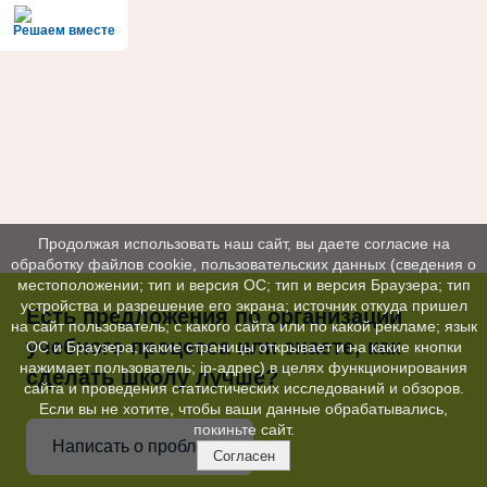
Решаем вместе
Продолжая использовать наш сайт, вы даете согласие на
обработку файлов cookie, пользовательских данных (сведения о
местоположении; тип и версия ОС; тип и версия Браузера; тип
устройства и разрешение его экрана; источник откуда пришел
Есть предложения по организации
на сайт пользователь; с какого сайта или по какой рекламе; язык
учебного процесса или знаете, как
ОС и Браузера; какие страницы открывает и на какие кнопки
нажимает пользователь; ip-адрес) в целях функционирования
сделать школу лучше?
сайта и проведения статистических исследований и обзоров.
Если вы не хотите, чтобы ваши данные обрабатывались,
покиньте сайт.
Написать о проблеме
Согласен